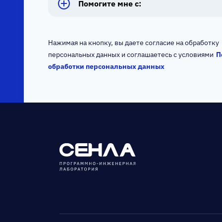
Помогите мне с:
BA/SA
Нажимая на кнопку, вы даете согласие на обработку
Scrum/PM
персональных данных и соглашаетесь с условиями
П
обработки персональных данных
Frontend
Data Science
Mobile
Artificial
Intelligence
СЕРТИФИКАТЫ