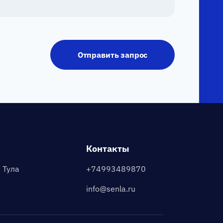
hitects
A
Отправить запрос
gData
ris
Контакты
chine
rning
 Тула
+74993489870
info@senla.ru
e.js
А»
ти в области ИТ 1.01