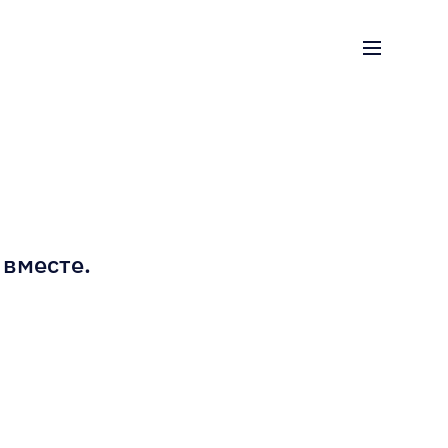
я Федерация
димир, Калуга, Нижний Новгород, Орёл, Тула
870
u
 вместе.