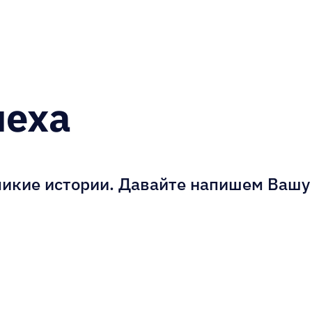
Российска
Москва, Вла
пеха
Контакты
+74993489
info@senla.r
ликие истории. Давайте напишем Вашу