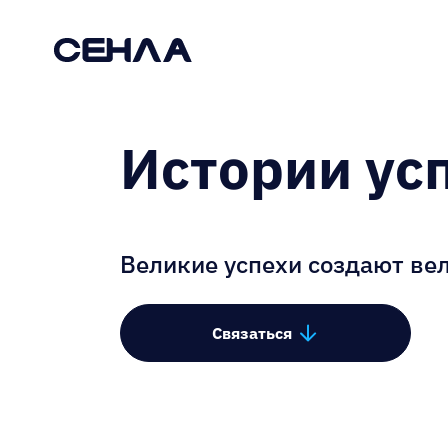
Архивы:
Кейсы
О нас
Блог
Истории ус
Наши работы
Карьера
Великие успехи создают ве
Связаться