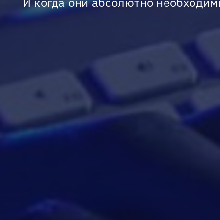
И когда они абсолютно необходим