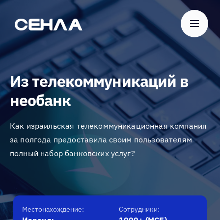
Из
телекоммуникаций
в
необанк
О нас
Блог
Наши работы
Из телекоммуникаций в
Карьера
необанк
Российская Федерация
Москва, Владимир, Калуга, Нижний Новгород,
Как израильская телекоммуникационная компания
Орёл, Тула
за полгода предоставила своим пользователям
полный набор банковских услуг?
Контакты
+74993489870
info@senla.ru
';
Местонахождение:
Сотрудники: